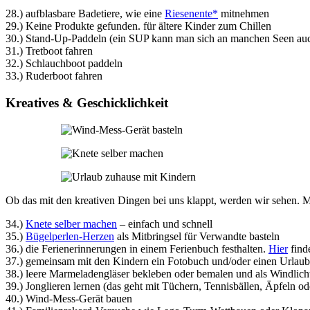
28.) aufblasbare Badetiere, wie eine
Riesenente*
mitnehmen
29.)
Keine Produkte gefunden.
für ältere Kinder zum Chillen
30.) Stand-Up-Paddeln (ein SUP kann man sich an manchen Seen auc
31.) Tretboot fahren
32.) Schlauchboot paddeln
33.) Ruderboot fahren
Kreatives & Geschicklichkeit
Ob das mit den kreativen Dingen bei uns klappt, werden wir sehen. Me
34.)
Knete selber machen
– einfach und schnell
35.)
Bügelperlen-Herzen
als Mitbringsel für Verwandte basteln
36.) die Ferienerinnerungen in einem Ferienbuch festhalten.
Hier
find
37.) gemeinsam mit den Kindern ein Fotobuch und/oder einen Urlaubs
38.) leere Marmeladengläser bekleben oder bemalen und als Windlich
39.) Jonglieren lernen (das geht mit Tüchern, Tennisbällen, Äpfeln od
40.) Wind-Mess-Gerät bauen