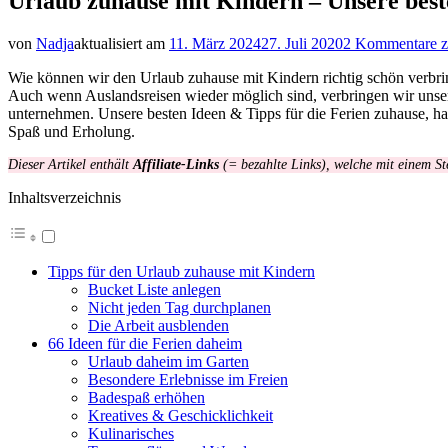
Urlaub zuhause mit Kindern – Unsere best
von
Nadja
aktualisiert am
11. März 2024
27. Juli 2020
2 Kommentare
z
Wie können wir den Urlaub zuhause mit Kindern richtig schön verbring
Auch wenn Auslandsreisen wieder möglich sind, verbringen wir unse
unternehmen. Unsere besten Ideen & Tipps für die Ferien zuhause, h
Spaß und Erholung.
Dieser Artikel enthält
Affiliate-Links
(= bezahlte Links), welche mit einem St
Inhaltsverzeichnis
Tipps für den Urlaub zuhause mit Kindern
Bucket Liste anlegen
Nicht jeden Tag durchplanen
Die Arbeit ausblenden
66 Ideen für die Ferien daheim
Urlaub daheim im Garten
Besondere Erlebnisse im Freien
Badespaß erhöhen
Kreatives & Geschicklichkeit
Kulinarisches