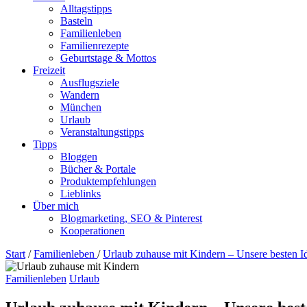
Alltagstipps
Basteln
Familienleben
Familienrezepte
Geburtstage & Mottos
Freizeit
Ausflugsziele
Wandern
München
Urlaub
Veranstaltungstipps
Tipps
Bloggen
Bücher & Portale
Produktempfehlungen
Lieblinks
Über mich
Blogmarketing, SEO & Pinterest
Kooperationen
Start
/
Familienleben
/
Urlaub zuhause mit Kindern – Unsere besten I
Familienleben
Urlaub