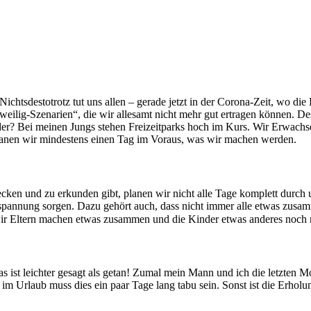
Nichtsdestotrotz tut uns allen – gerade jetzt in der Corona-Zeit, wo d
ngweilig-Szenarien“, die wir allesamt nicht mehr gut ertragen können. De
, oder? Bei meinen Jungs stehen Freizeitparks hoch im Kurs. Wir Erwa
 planen wir mindestens einen Tag im Voraus, was wir machen werden.
ecken und zu erkunden gibt, planen wir nicht alle Tage komplett durc
ntspannung sorgen. Dazu gehört auch, dass nicht immer alle etwas zus
 wir Eltern machen etwas zusammen und die Kinder etwas anderes noch n
 ist leichter gesagt als getan! Zumal mein Mann und ich die letzten Mo
im Urlaub muss dies ein paar Tage lang tabu sein. Sonst ist die Erhol