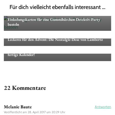
Für dich vielleicht ebenfalls interessant …
Geburtstage & Mottos
Produktempfehlungen
Einladungskarten für eine Gummibärchen-Detektiv-Party
basteln
Produktempfehlungen
Leckeres für den Advent: Die Nostalgie-Dose von Lambertz
Produktempfehlungen
Adventskalender von Feuerwehrmann Sam ODER ich nehme
fertige Kalender!
22 Kommentare
Melanie Baute
Antworten
Veröffentlicht am
28. April 2017 um 20:29 Uhr