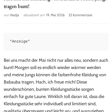
tragen bunt!
zu
von
Nadja
aktualisiert am
19. Mai 2026
22 Kommentare
Farbenfrohe
Kleidung
von
Babauba:
Meine
*Anzeige*
Jungs
tragen
bunt!
Bei uns macht der Mai nicht nur alles neu, sondern auch
bunt! Morgen soll es endlich wieder wärmer werden
und meine Jungs können die farbenfrohe Kleidung von
Babauba tragen. Hach, ich freue mich! Diese
wunderschönen, bunten Kleidungsstücke sorgen
einfach für gute Laune. Wirklich toll daran ist, dass die
Kleidungsstücke sehr individuell und limitiert sind,
qualitativ überzeugen und leicht an- und auszuziehen