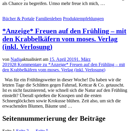
als Chance zu begreifen. Umso mehr freue ich mich, …
Bücher & Portale
Familienleben
Produktempfehlungen
*Anzeige* Freuen auf den Frühling – mit
den Krabbelkäfern vom moses. Verlag
(inkl. Verlosung)
von
Nadja
aktualisiert am
15. April 2019
1. März
2019
28 Kommentare
zu *Anzeige* Freuen auf den Frühling – mit
den Krabbelkäfern vom moses. Verlag (inkl. Verlosung)
Was für ein Frühlingswetter in dieser Woche! Da haben wir die
letzten Tage die Schlitten gegen Fahrrad, Kettcar & Co. getauscht.
Ist es nicht faszinierend, wie schnell sich die Natur auf den Frühling
einstellt? Überall sprießen die Knospen und die ersten
Schneeglöckchen sowie Krokusse blühen. Zeit also, um sich die
erwachenden Blumen, Bäume und …
Seitennummerierung der Beiträge
Seite
1
Seite
2
…
Seite
5