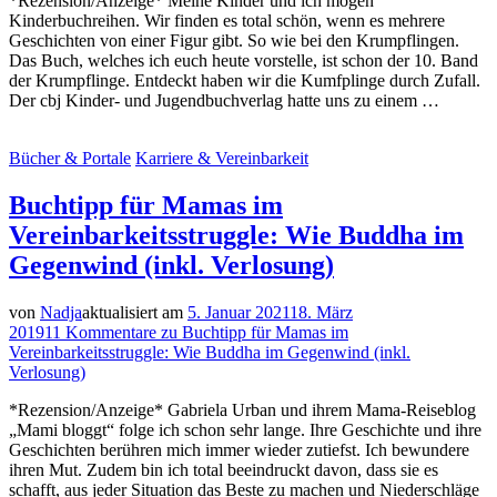
*Rezension/Anzeige* Meine Kinder und ich mögen
Kinderbuchreihen. Wir finden es total schön, wenn es mehrere
Geschichten von einer Figur gibt. So wie bei den Krumpflingen.
Das Buch, welches ich euch heute vorstelle, ist schon der 10. Band
der Krumpflinge. Entdeckt haben wir die Kumfplinge durch Zufall.
Der cbj Kinder- und Jugendbuchverlag hatte uns zu einem …
Bücher & Portale
Karriere & Vereinbarkeit
Buchtipp für Mamas im
Vereinbarkeitsstruggle: Wie Buddha im
Gegenwind (inkl. Verlosung)
von
Nadja
aktualisiert am
5. Januar 2021
18. März
2019
11 Kommentare
zu Buchtipp für Mamas im
Vereinbarkeitsstruggle: Wie Buddha im Gegenwind (inkl.
Verlosung)
*Rezension/Anzeige* Gabriela Urban und ihrem Mama-Reiseblog
„Mami bloggt“ folge ich schon sehr lange. Ihre Geschichte und ihre
Geschichten berühren mich immer wieder zutiefst. Ich bewundere
ihren Mut. Zudem bin ich total beeindruckt davon, dass sie es
schafft, aus jeder Situation das Beste zu machen und Niederschläge