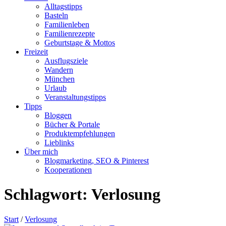
Alltagstipps
Basteln
Familienleben
Familienrezepte
Geburtstage & Mottos
Freizeit
Ausflugsziele
Wandern
München
Urlaub
Veranstaltungstipps
Tipps
Bloggen
Bücher & Portale
Produktempfehlungen
Lieblinks
Über mich
Blogmarketing, SEO & Pinterest
Kooperationen
Schlagwort:
Verlosung
Start
/
Verlosung