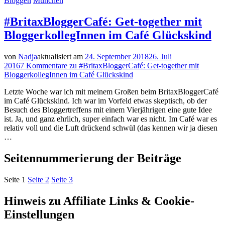
Bloggen
München
#BritaxBloggerCafé: Get-together mit
BloggerkollegInnen im Café Glückskind
von
Nadja
aktualisiert am
24. September 2018
26. Juli
2016
7 Kommentare
zu #BritaxBloggerCafé: Get-together mit
BloggerkollegInnen im Café Glückskind
Letzte Woche war ich mit meinem Großen beim BritaxBloggerCafé
im Café Glückskind. Ich war im Vorfeld etwas skeptisch, ob der
Besuch des Bloggertreffens mit einem Vierjährigen eine gute Idee
ist. Ja, und ganz ehrlich, super einfach war es nicht. Im Café war es
relativ voll und die Luft drückend schwül (das kennen wir ja diesen
…
Seitennummerierung der Beiträge
Seite
1
Seite
2
Seite
3
Hinweis zu Affiliate Links & Cookie-
Einstellungen