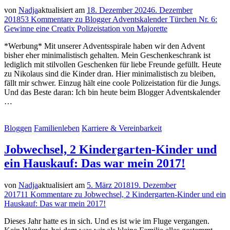
von
Nadja
aktualisiert am
18. Dezember 2024
6. Dezember
2018
53 Kommentare
zu Blogger Adventskalender Türchen Nr. 6:
Gewinne eine Creatix Polizeistation von Majorette
*Werbung* Mit unserer Adventsspirale haben wir den Advent
bisher eher minimalistisch gehalten. Mein Geschenkeschrank ist
lediglich mit stilvollen Geschenken für liebe Freunde gefüllt. Heute
zu Nikolaus sind die Kinder dran. Hier minimalistisch zu bleiben,
fällt mir schwer. Einzug hält eine coole Polizeistation für die Jungs.
Und das Beste daran: Ich bin heute beim Blogger Adventskalender
…
Bloggen
Familienleben
Karriere & Vereinbarkeit
Jobwechsel, 2 Kindergarten-Kinder und
ein Hauskauf: Das war mein 2017!
von
Nadja
aktualisiert am
5. März 2018
19. Dezember
2017
11 Kommentare
zu Jobwechsel, 2 Kindergarten-Kinder und ein
Hauskauf: Das war mein 2017!
Dieses Jahr hatte es in sich. Und es ist wie im Fluge vergangen.