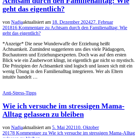
Achtsam durch den Familienalltag: Wie
geht das eigentlich?
von
Nadja
aktualisiert am
18. Dezember 2024
27. Februar
2018
16 Kommentare
zu Achtsam durch den Familienalltag: Wie
geht das eigentlich?
*Anzeige* Die neue Wunderwaffe der Erziehung heißt
Achtsamkeit. Zumindest suggerieren uns dies viele Pädagogen,
Buchautoren und Erziehungsexperten. Doch was auf den ersten
Blick wie ein Zauberwort klingt, ist eigentlich gar nicht so mystisch.
Die Prinzipien der Achtsamkeit sind logisch und lassen sich mit ein
wenig Übung in den Familienalltag integrieren. Wer als Eltern
intuitiv handelt …
Anti-Stress-Tipps
Wie ich versuche im stressigen Mama-
Alltag gelassen zu bleiben
von
Nadja
aktualisiert am
5. Mai 2021
10. Oktober
2017
8 Kommentare
zu Wie ich versuche im stressigen Mama-Alltag