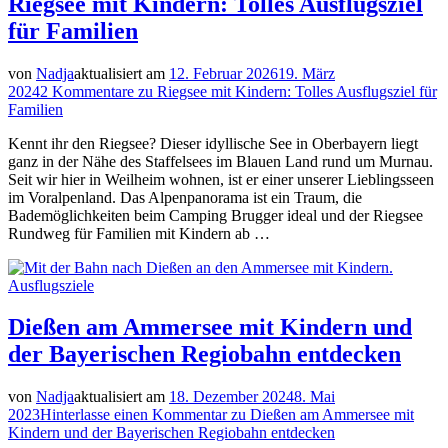
Riegsee mit Kindern: Tolles Ausflugsziel
für Familien
von
Nadja
aktualisiert am
12. Februar 2026
19. März
2024
2 Kommentare
zu Riegsee mit Kindern: Tolles Ausflugsziel für
Familien
Kennt ihr den Riegsee? Dieser idyllische See in Oberbayern liegt
ganz in der Nähe des Staffelsees im Blauen Land rund um Murnau.
Seit wir hier in Weilheim wohnen, ist er einer unserer Lieblingsseen
im Voralpenland. Das Alpenpanorama ist ein Traum, die
Bademöglichkeiten beim Camping Brugger ideal und der Riegsee
Rundweg für Familien mit Kindern ab …
Ausflugsziele
Dießen am Ammersee mit Kindern und
der Bayerischen Regiobahn entdecken
von
Nadja
aktualisiert am
18. Dezember 2024
8. Mai
2023
Hinterlasse einen Kommentar
zu Dießen am Ammersee mit
Kindern und der Bayerischen Regiobahn entdecken