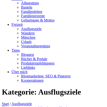
Alltagstipps
Basteln
Familienleben
Familienrezepte
Geburtstage & Mottos
Freizeit
Ausflugsziele
Wandern
München
Urlaub
Veranstaltungstipps
Tipps
Bloggen
Bücher & Portale
Produktempfehlungen
Lieblinks
Über mich
Blogmarketing, SEO & Pinterest
Kooperationen
Kategorie:
Ausflugsziele
Start
/
Ausflugsziele