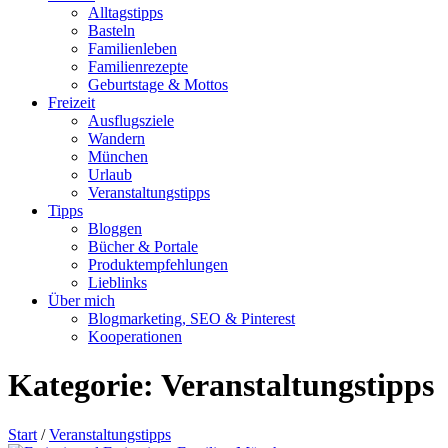
Alltagstipps
Basteln
Familienleben
Familienrezepte
Geburtstage & Mottos
Freizeit
Ausflugsziele
Wandern
München
Urlaub
Veranstaltungstipps
Tipps
Bloggen
Bücher & Portale
Produktempfehlungen
Lieblinks
Über mich
Blogmarketing, SEO & Pinterest
Kooperationen
Kategorie:
Veranstaltungstipps
Start
/
Veranstaltungstipps