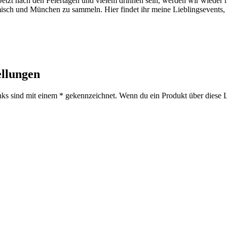
 Jetzt nach den Feiertagen und vielem drinnen sein, werden wir wiede
sch und München zu sammeln. Hier findet ihr meine Lieblingsevents, 
ellungen
inks sind mit einem * gekennzeichnet. Wenn du ein Produkt über diese Li