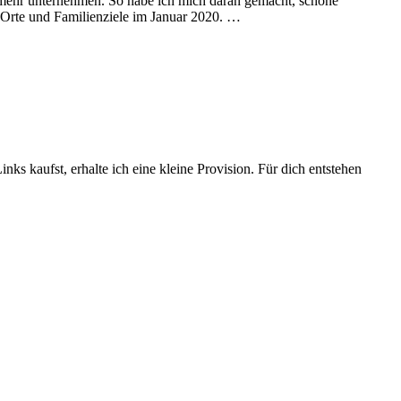
r mehr unternehmen. So habe ich mich daran gemacht, schöne
Orte und Familienziele im Januar 2020. …
nks kaufst, erhalte ich eine kleine Provision. Für dich entstehen