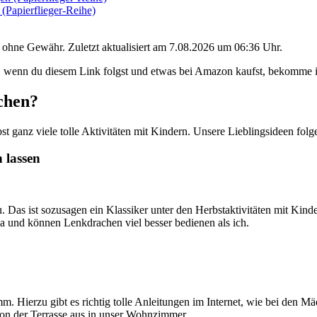
 (Papierflieger-Reihe)
d ohne Gewähr. Zuletzt aktualisiert am 7.08.2026 um 06:36 Uhr.
ßt, wenn du diesem Link folgst und etwas bei Amazon kaufst, bekomme i
chen?
st ganz viele tolle Aktivitäten mit Kindern. Unsere Lieblingsideen folg
 lassen
 Das ist sozusagen ein Klassiker unter den Herbstaktivitäten mit Kinder
und können Lenkdrachen viel besser bedienen als ich.
 Hierzu gibt es richtig tolle Anleitungen im Internet, wie bei den Mä
on der Terrasse aus in unser Wohnzimmer.