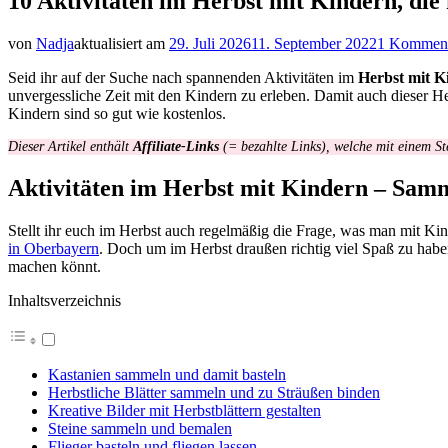
10 Aktivitäten im Herbst mit Kindern, die f
von
Nadja
aktualisiert am
29. Juli 2026
11. September 2022
1 Kommen
Seid ihr auf der Suche nach spannenden Aktivitäten im
Herbst mit K
unvergessliche Zeit mit den Kindern zu erleben. Damit auch dieser Her
Kindern sind so gut wie kostenlos.
Dieser Artikel enthält
Affiliate-Links
(= bezahlte Links), welche mit einem St
Aktivitäten im Herbst mit Kindern – Sam
Stellt ihr euch im Herbst auch regelmäßig die Frage, was man mit K
in Oberbayern
. Doch um im Herbst draußen richtig viel Spaß zu haben
machen könnt.
Inhaltsverzeichnis
Kastanien sammeln und damit basteln
Herbstliche Blätter sammeln und zu Sträußen binden
Kreative Bilder mit Herbstblättern gestalten
Steine sammeln und bemalen
Flieger basteln und fliegen lassen