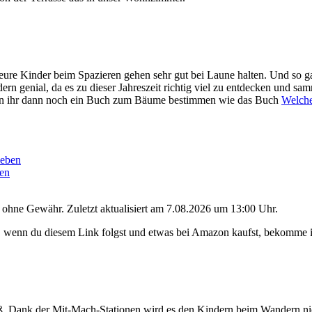
 eure Kinder beim Spazieren gehen sehr gut bei Laune halten. Und so g
dern genial, da es zu dieser Jahreszeit richtig viel zu entdecken und sa
enn ihr dann noch ein Buch zum Bäume bestimmen wie das Buch
Welche
ben
d ohne Gewähr. Zuletzt aktualisiert am 7.08.2026 um 13:00 Uhr.
ßt, wenn du diesem Link folgst und etwas bei Amazon kaufst, bekomme i
ß. Dank der Mit-Mach-Stationen wird es den Kindern beim Wandern nic