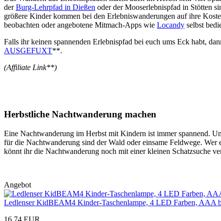
der
Burg-Lehrpfad in Dießen
oder der Mooserlebnispfad in Stötten si
größere Kinder kommen bei den Erlebniswanderungen auf ihre Kosten.
beobachten oder angebotene Mitmach-Apps wie
Locandy
selbst bedi
Falls ihr keinen spannenden Erlebnispfad bei euch ums Eck habt, da
AUSGEFUXT
**.
(Affiliate Link**)
Herbstliche Nachtwanderung machen
Eine Nachtwanderung im Herbst mit Kindern ist immer spannend. Umso 
für die Nachtwanderung sind der Wald oder einsame Feldwege. Wer e
könnt ihr die Nachtwanderung noch mit einer kleinen Schatzsuche ve
Angebot
Ledlenser KidBEAM4 Kinder-Taschenlampe, 4 LED Farben, AAA batterie
16,74 EUR