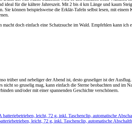
nd ideal für die kältere Jahreszeit. Mit 2 bis 4 km Länge und kaum Stei
 Sie können beispielsweise die Erklär-Tafeln selbst lesen, mit einem
enen.
nn macht doch einfach eine Schatzsuche im Wald. Empfehlen kann ich 
trüber und nebeliger der Abend ist, desto gruseliger ist der Ausflug.
s nicht so gruselig mag, kann einfach die Sterne beobachten und im 
rbinden und/oder mit einer spannenden Geschichte verschönern.
betrieben, leicht, 72 g, inkl. Taschenclip, automatische Abschaltfu