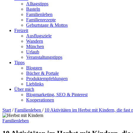
Alltagstipps
Basteln
Familienleben
Familienrezepte
Geburtstage & Mottos
Freizeit
Ausflugsziele
Wandern
München
Urlaub
Veranstaltungstipps
Tipps
Bloggen
Bücher & Portale
Produktempfehlungen
Lieblinks
Über mich
Blogmarketing, SEO & Pinterest
Kooperationen
Start
/
Familienleben
/
10 Aktivitäten im Herbst mit Kindern, die fast 
Familienleben