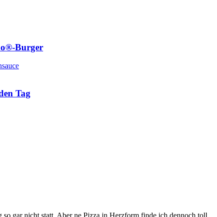
ino®-Burger
eden Tag
 so gar nicht statt. Aber ne Pizza in Herzform finde ich dennoch toll.