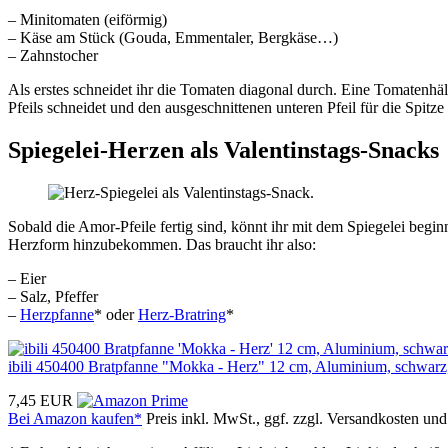
– Minitomaten (eiförmig)
– Käse am Stück (Gouda, Emmentaler, Bergkäse…)
– Zahnstocher
Als erstes schneidet ihr die Tomaten diagonal durch. Eine Tomatenhälf
Pfeils schneidet und den ausgeschnittenen unteren Pfeil für die Spit
Spiegelei-Herzen als Valentinstags-Snacks
Sobald die Amor-Pfeile fertig sind, könnt ihr mit dem Spiegelei beg
Herzform hinzubekommen. Das braucht ihr also:
– Eier
– Salz, Pfeffer
–
Herzpfanne
* oder
Herz-Bratring
*
ibili 450400 Bratpfanne "Mokka - Herz" 12 cm, Aluminium, schwarz
7,45 EUR
Bei Amazon kaufen*
Preis inkl. MwSt., ggf. zzgl. Versandkosten un