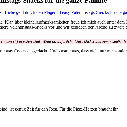
instags-Snacks für die ganze Familie
zu Liebe geht durch den Magen: 3 easy Valentinstags-Snacks für die g
. Klar, über kleine Aufmerksamkeiten freue ich mich auch unter dem J
eckere Valentinstags-Snacks vor und wir genießen den Abend zu zweit. 
ernchen (*) markiert sind. Wenn du auf solche Links klickst und etwas kaufst, 
ir etwas Cooles ausgedacht. Und zwar etwas, dass nicht nur mir, sond
nd, ist genug Zeit für den Rest. Für die Pizza-Herzen braucht ihr: