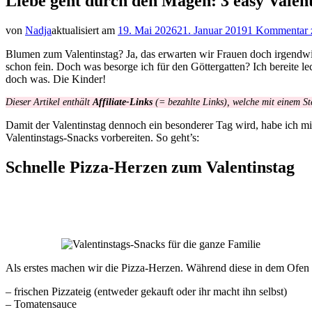
Liebe geht durch den Magen: 3 easy Valent
von
Nadja
aktualisiert am
19. Mai 2026
21. Januar 2019
1 Kommentar
Blumen zum Valentinstag? Ja, das erwarten wir Frauen doch irgendwie
schon fein. Doch was besorge ich für den Göttergatten? Ich bereite l
doch was. Die Kinder!
Dieser Artikel enthält
Affiliate-Links
(= bezahlte Links), welche mit einem St
Damit der Valentinstag dennoch ein besonderer Tag wird, habe ich m
Valentinstags-Snacks vorbereiten. So geht’s:
Schnelle Pizza-Herzen zum Valentinstag
Als erstes machen wir die Pizza-Herzen. Während diese in dem Ofen si
– frischen Pizzateig (entweder gekauft oder ihr macht ihn selbst)
– Tomatensauce