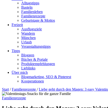
Alltagstipps
Basteln
Familienleben
Familienrezepte
Geburtstage & Mottos
Freizeit
Ausflugsziele
Wandern
München
Urlaub
Veranstaltungstipps
Tipps
Bloggen
Bücher & Portale
Produktempfehlungen
Lieblinks
Über mich
Blogmarketing, SEO & Pinterest
Kooperationen
Start
/
Familienrezepte
/
Liebe geht durch den Magen: 3 easy Valentin
Familienrezepte