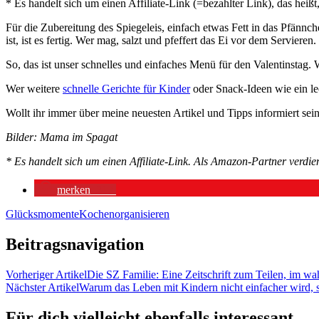
* Es handelt sich um einen Affiliate-Link (=bezahlter Link), das hei
Für die Zubereitung des Spiegeleis, einfach etwas Fett in das Pfännch
ist, ist es fertig. Wer mag, salzt und pfeffert das Ei vor dem Servieren.
So, das ist unser schnelles und einfaches Menü für den Valentinstag
Wer weitere
schnelle Gerichte für Kinder
oder Snack-Ideen wie ein l
Wollt ihr immer über meine neuesten Artikel und Tipps informiert sei
Bilder: Mama im Spagat
* Es handelt sich um einen Affiliate-Link. Als Amazon-Partner verdien
merken
217
Glücksmomente
Kochen
organisieren
Beitragsnavigation
Vorheriger Artikel
Die SZ Familie: Eine Zeitschrift zum Teilen, im wa
Nächster Artikel
Warum das Leben mit Kindern nicht einfacher wird, 
Für dich vielleicht ebenfalls interessant …