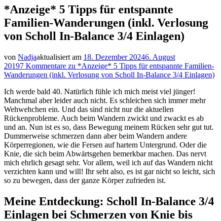
*Anzeige* 5 Tipps für entspannte
Familien-Wanderungen (inkl. Verlosung
von Scholl In-Balance 3/4 Einlagen)
von
Nadja
aktualisiert am
18. Dezember 2024
6. August
2019
7 Kommentare
zu *Anzeige* 5 Tipps für entspannte Familien-
Wanderungen (inkl. Verlosung von Scholl In-Balance 3/4 Einlagen)
Ich werde bald 40. Natürlich fühle ich mich meist viel jünger!
Manchmal aber leider auch nicht. Es schleichen sich immer mehr
Wehwehchen ein. Und das sind nicht nur die aktuellen
Rückenprobleme. Auch beim Wandern zwickt und zwackt es ab
und an. Nun ist es so, dass Bewegung meinem Rücken sehr gut tut.
Dummerweise schmerzen dann aber beim Wandern andere
Körperregionen, wie die Fersen auf hartem Untergrund. Oder die
Knie, die sich beim Abwärtsgehen bemerkbar machen. Das nervt
mich ehrlich gesagt sehr. Vor allem, weil ich auf das Wandern nicht
verzichten kann und will! Ihr seht also, es ist gar nicht so leicht, sich
so zu bewegen, dass der ganze Körper zufrieden ist.
Meine Entdeckung: Scholl In-Balance 3/4
Einlagen bei Schmerzen von Knie bis