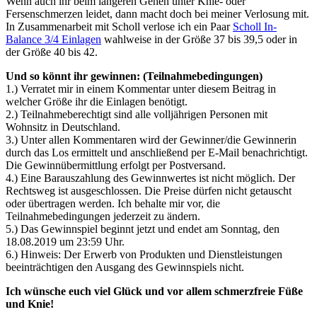
Wenn auch ihr beim längeren Gehen unter Knie- oder
Fersenschmerzen leidet, dann macht doch bei meiner Verlosung mit.
In Zusammenarbeit mit Scholl verlose ich ein Paar
Scholl In-
Balance 3/4 Einlagen
wahlweise in der Größe 37 bis 39,5 oder in
der Größe 40 bis 42.
Und so könnt ihr gewinnen: (Teilnahmebedingungen)
1.) Verratet mir in einem Kommentar unter diesem Beitrag in
welcher Größe ihr die Einlagen benötigt.
2.) Teilnahmeberechtigt sind alle volljährigen Personen mit
Wohnsitz in Deutschland.
3.) Unter allen Kommentaren wird der Gewinner/die Gewinnerin
durch das Los ermittelt und anschließend per E-Mail benachrichtigt.
Die Gewinnübermittlung erfolgt per Postversand.
4.) Eine Barauszahlung des Gewinnwertes ist nicht möglich. Der
Rechtsweg ist ausgeschlossen. Die Preise dürfen nicht getauscht
oder übertragen werden. Ich behalte mir vor, die
Teilnahmebedingungen jederzeit zu ändern.
5.) Das Gewinnspiel beginnt jetzt und endet am Sonntag, den
18.08.2019 um 23:59 Uhr.
6.) Hinweis: Der Erwerb von Produkten und Dienstleistungen
beeinträchtigen den Ausgang des Gewinnspiels nicht.
Ich wünsche euch viel Glück und vor allem schmerzfreie Füße
und Knie!