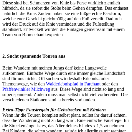
Diese sind bei Schmerzen von Knie bis Ferse wirklich ziemlich
hilfreich, da sie sofort die Stöße beim Gehen dämpfen. Das entlastet
natürlich die Knie. Zudem haben sie eine fußgerechte Passform,
welche euer Gewicht gleichmäßig auf den Fuß verteilt. Dadurch
wird der Druck auf die Knie vermindert und die Fußstellung
stabilisiert. Entwickelt wurden die Einlagen gemeinsam mit einem
Team von Biomechanikexperten.
2. Sucht spannende Touren aus
Beim Wandern mit meinen Jungs darf keine Langeweile
aufkommen. Einfache Wege durch eine immer gleiche Landschaft
sind für uns nichts. Oft suchen wir deshalb Erlebnis- oder
Themenwege, wie den
Walderlebnispfad in Farchant
oder den
Pfaffenwinkler Milchweg
aus. Diese Wege sind nicht so lang und
super spannend. Zudem muss man selbst nicht viel vorbereiten. Die
verschiedenen Stationen sind ja bereits vorhanden.
Extra-Tipp: Faustregeln für Gehstrecken mit Kindern
Wenn ihr die Touren komplett selbst plant, solltet ihr darauf achten,
dass die Wanderung nicht zu lang wird. Eine einfache Faustregel für
die Streckenlänge ist es, das Alter deines Kindes x 1,5 zu nehmen.
Bei Kindern, die selten wandern, würde ich allerdings mit weniger