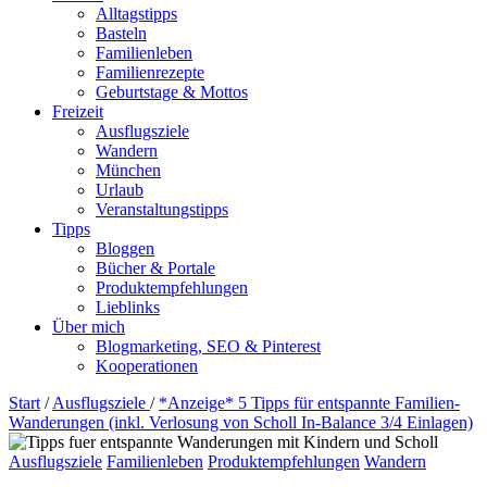
Alltagstipps
Basteln
Familienleben
Familienrezepte
Geburtstage & Mottos
Freizeit
Ausflugsziele
Wandern
München
Urlaub
Veranstaltungstipps
Tipps
Bloggen
Bücher & Portale
Produktempfehlungen
Lieblinks
Über mich
Blogmarketing, SEO & Pinterest
Kooperationen
Start
/
Ausflugsziele
/
*Anzeige* 5 Tipps für entspannte Familien-
Wanderungen (inkl. Verlosung von Scholl In-Balance 3/4 Einlagen)
Ausflugsziele
Familienleben
Produktempfehlungen
Wandern