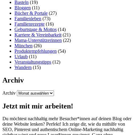
Basteln
(19)
Bloggen
(11)
Bücher & Portale
(27)
Familienleben
(73)
Familienrezepte
(16)
Geburtstage & Mottos
(14)
Karriere & Vereinbarkeit
(21)
Mama-Unterstützerinnen
(22)
München
(26)
Produktempfehlungen
(54)
Urlaub
(11)
Veranstaltungstipps
(12)
Wandern
(15)
Archiv
Archiv
Jetzt mit mir arbeiten!
Du möchtest nachhaltig mehr Besucher*innen auf deinen Blog oder
deine Website lenken? Perfekt! Ich zeige dir, wie du mithilfe von
SEO, Pinterest und authentischem Online-Marketing nachhaltig
sichtbar wirst und neue Leser*innen gewinnst. Ganz ohne