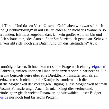
wei Türen. Und das zu Viert! Unseren Golf haben wir zwar sehr lieb
sche „Dachboxlösung“ ist auf Dauer leider auch nicht das Wahre. Also
 verbunden. Ich muss zugeben, dass ich kein großer Autofan bin und
ch schaue mir jedes Auto auf der Straße ziemlich genau an. Sehr zur
, versteht sich) noch alle Daten rund um das „gefundene“ Auto
t unnötig belasten. Schnell kommt so die Frage nach einer
geeigneten
 Fahrzeug einfach über den Händler finanziert oder in bar bezahlt. Ein
ung beispielsweise über eine Direktbank günstiger sein als ein
duzieren sich nicht nur der Kaufpreis, sondern auch die
t die Möglichkeit der vorzeitigen Tilgung. Diese Möglichkeit hat man
Prozent-Finanzierung“. Auch für mich klingt dies verlockend.
würde, ganz gleich welche Finanzierung wir wählen, unser Budget
cus.de
nur noch fünf bis sechs Prozent.