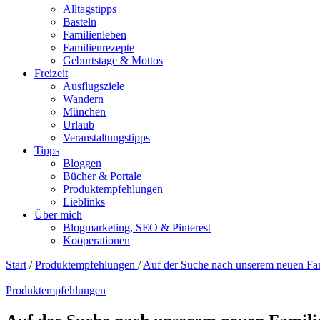
Alltagstipps
Basteln
Familienleben
Familienrezepte
Geburtstage & Mottos
Freizeit
Ausflugsziele
Wandern
München
Urlaub
Veranstaltungstipps
Tipps
Bloggen
Bücher & Portale
Produktempfehlungen
Lieblinks
Über mich
Blogmarketing, SEO & Pinterest
Kooperationen
Start
/
Produktempfehlungen
/
Auf der Suche nach unserem neuen Fa
Produktempfehlungen