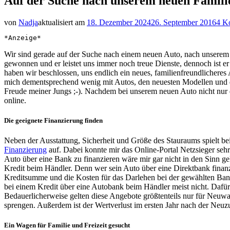
Auf der Suche nach unserem neuen Famili
von
Nadja
aktualisiert am
18. Dezember 2024
26. September 2016
4 K
*Anzeige*
Wir sind gerade auf der Suche nach einem neuen Auto, nach unserem e
gewonnen und er leistet uns immer noch treue Dienste, dennoch ist e
haben wir beschlossen, uns endlich ein neues, familienfreundlicheres
mich dementsprechend wenig mit Autos, den neuesten Modellen und de
Freude meiner Jungs ;-). Nachdem bei unserem neuen Auto nicht nur 
online.
Die geeignete Finanzierung finden
Neben der Ausstattung, Sicherheit und Größe des Stauraums spielt bei
Finanzierung
auf. Dabei konnte mir das Online-Portal Netzsieger sehr 
Auto über eine Bank zu finanzieren wäre mir gar nicht in den Sinn g
Kredit beim Händler. Denn wer sein Auto über eine Direktbank finanz
Kreditsumme und die Kosten für das Darlehen bei der gewählten Bank.
bei einem Kredit über eine Autobank beim Händler meist nicht. Dafür 
Bedauerlicherweise gelten diese Angebote größtenteils nur für Neu
sprengen. Außerdem ist der Wertverlust im ersten Jahr nach der Neuzu
Ein Wagen für Familie und Freizeit gesucht