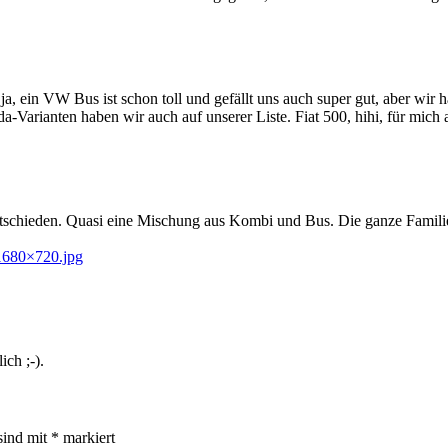
Oja, ein VW Bus ist schon toll und gefällt uns auch super gut, aber wir
a-Varianten haben wir auch auf unserer Liste. Fiat 500, hihi, für mich a
entschieden. Quasi eine Mischung aus Kombi und Bus. Die ganze Familie
-1680×720.jpg
ch ;-).
sind mit
*
markiert