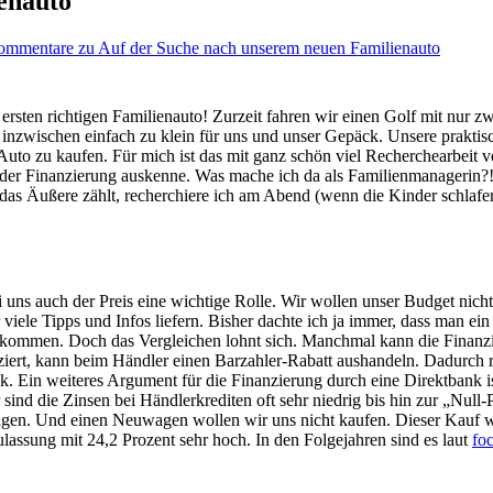
enauto
ommentare
zu Auf der Suche nach unserem neuen Familienauto
rsten richtigen Familienauto! Zurzeit fahren wir einen Golf mit nur z
r inzwischen einfach zu klein für uns und unser Gepäck. Unsere prakti
 Auto zu kaufen. Für mich ist das mit ganz schön viel Recherchearbeit
r Finanzierung auskenne. Was mache ich da als Familienmanagerin?! I
das Äußere zählt, recherchiere ich am Abend (wenn die Kinder schlafen
 uns auch der Preis eine wichtige Rolle. Wir wollen unser Budget nich
viele Tipps und Infos liefern. Bisher dachte ich ja immer, dass man ein
ekommen. Doch das Vergleichen lohnt sich. Manchmal kann die Finanzier
iert, kann beim Händler einen Barzahler-Rabatt aushandeln. Dadurch re
 Ein weiteres Argument für die Finanzierung durch eine Direktbank is
sind die Zinsen bei Händlerkrediten oft sehr niedrig bis hin zur „Null-
wagen. Und einen Neuwagen wollen wir uns nicht kaufen. Dieser Kauf 
lassung mit 24,2 Prozent sehr hoch. In den Folgejahren sind es laut
fo