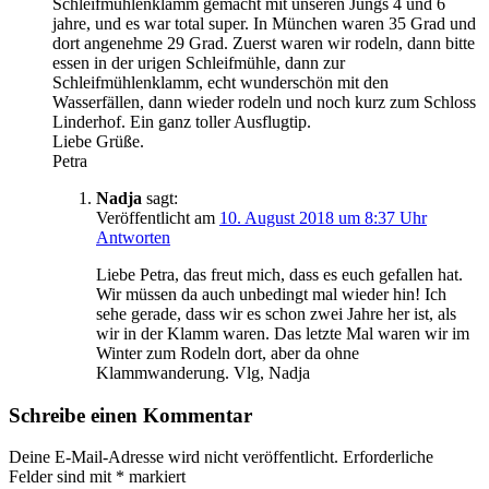
Schleifmühlenklamm gemacht mit unseren Jungs 4 und 6
jahre, und es war total super. In München waren 35 Grad und
dort angenehme 29 Grad. Zuerst waren wir rodeln, dann bitte
essen in der urigen Schleifmühle, dann zur
Schleifmühlenklamm, echt wunderschön mit den
Wasserfällen, dann wieder rodeln und noch kurz zum Schloss
Linderhof. Ein ganz toller Ausflugtip.
Liebe Grüße.
Petra
Nadja
sagt:
Veröffentlicht am
10. August 2018 um 8:37 Uhr
Antworten
Liebe Petra, das freut mich, dass es euch gefallen hat.
Wir müssen da auch unbedingt mal wieder hin! Ich
sehe gerade, dass wir es schon zwei Jahre her ist, als
wir in der Klamm waren. Das letzte Mal waren wir im
Winter zum Rodeln dort, aber da ohne
Klammwanderung. Vlg, Nadja
Schreibe einen Kommentar
Deine E-Mail-Adresse wird nicht veröffentlicht.
Erforderliche
Felder sind mit
*
markiert