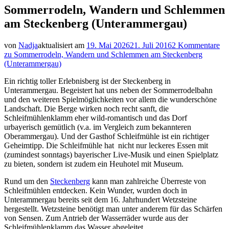
Sommerrodeln, Wandern und Schlemmen
am Steckenberg (Unterammergau)
von
Nadja
aktualisiert am
19. Mai 2026
21. Juli 2016
2 Kommentare
zu Sommerrodeln, Wandern und Schlemmen am Steckenberg
(Unterammergau)
Ein richtig toller Erlebnisberg ist der Steckenberg in
Unterammergau. Begeistert hat uns neben der Sommerrodelbahn
und den weiteren Spielmöglichkeiten vor allem die wunderschöne
Landschaft. Die Berge wirken noch recht sanft, die
Schleifmühlenklamm eher wild-romantisch und das Dorf
urbayerisch gemütlich (v.a. im Vergleich zum bekannteren
Oberammergau). Und der Gasthof Schleifmühle ist ein richtiger
Geheimtipp. Die Schleifmühle hat nicht nur leckeres Essen mit
(zumindest sonntags) bayerischer Live-Musik und einen Spielplatz
zu bieten, sondern ist zudem ein Heuhotel mit Museum.
Rund um den
Steckenberg
kann man zahlreiche Überreste von
Schleifmühlen entdecken. Kein Wunder, wurden doch in
Unterammergau bereits seit dem 16. Jahrhundert Wetzsteine
hergestellt. Wetzsteine benötigt man unter anderem für das Schärfen
von Sensen. Zum Antrieb der Wasserräder wurde aus der
Schleifmühlenklamm das Wasser abgeleitet.