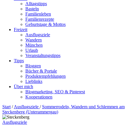
Alltagstipps
Basteln
Familienleben
Familienrezepte
Geburtstage & Mottos
Freizeit
Ausflugsziele
Wandern
München
Urlaub
Veranstaltungstipps
Tipps
Bloggen
Bücher & Portale
Produktempfehlungen
Lieblinks
Über mich
Blogmarketing, SEO & Pinterest
Kooperationen
Start
/
Ausflugsziele
/
Sommerrodeln, Wandern und Schlemmen am
Steckenberg (Unterammergau)
Ausflugsziele