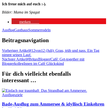
Ich freue mich auf euch :-).
Bilder: Mama im Spagat
merken
596
Ausflug
Gasthaus
Sommerrodeln
Beitragsnavigation
Vorheriger Artikel
#12von12 (Juli): Grau, trüb und nass. Ein Tag
nimmt seinen Lauf.
Nächster Artikel
#BritaxBloggerCafé: Get-together mit
BloggerkollegInnen im Café Glückskind
Für dich vielleicht ebenfalls
interessant …
Ausflugsziele
Bade-Ausflug zum Ammersee & idyllisch Einkehren