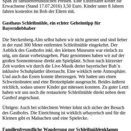
Spaß zu familienfreundlichen Preisen. Eine Einzelfahrt kostet für
Erwachsene (Stand 17.07.2016) 3,50 Euro. Kinder unter 8 Jahren
fahren kostenlos im Bob der Eltern mit.
Gasthaus Schleifmühle, ein echter Geheimtipp für
Bayernliebhaber
Die Steckenberg-Alm selbst haben wir nicht getestet und sind lieber
in der rund 300 Meter entfernten Schleifmühle eingekehrt. Der
Anblick des Gasthofes inkl. des kleinen Museums war einfach zu
urig, um daran vorbeizugehen. Platz genommen haben wir auf der
großen Sonnenterasse direkt am Spielplatz. Schon nach kürzester
Zeit wurden wir durch die Live-Musik dreier bayerischer Bub´n
inklusive Schuhplattler überrascht. Eine wirklich nette Atmosphäre.
Und auch das Essen konnte überzeugen. Wir hatten uns einen
Schweinsbraten und eine Brotzeitplatte ausgesucht. Beides äußerst
reichlich, sodass unsere Kinder gut mitessen konnten. Zu guter Letzt
haben wir uns noch die restaurierte Schleifmühle direkt neben dem
Gasthof angeschaut.
Übrigen: Auch bei schlechtem Wetter lohnt sich sicher der Besuch
des Gasthofes. Die Einrichtung ist wirklich urbayerisch und für die
Kleinen gibt es Malsachen und eine Spielecke.
Familienfreundliche Wanderung zur Schleifmühlenklamm