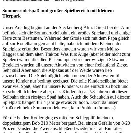
Sommerrodelspaß und großer Spielbereich mit kleinem
Tierpark
Unser Ausflug beginnt an der Steckenberg-Alm. Direkt bei der Alm
befindet sich die Sommerrodelbahn, ein großes Spielareal und einige
Tiere zum Bestaunen. Während der Große sich mit dem Papa gleich
auf zur Rodelbahn gemacht hatte, habe ich mit dem Kleinen den
Spielplatz erkundet. Besonders angetan waren wir vom Münz-
Bagger und dem alten Traktor. Was fürs Auge (aber leider nicht zum
Spielen) waren die alten Pistenraupen vor einer witzigen Skiwand.
Begleitet wurden all unsere Aktivitäten von einer freilaufend Ziege.
Sehr süß! Aber auch die Alpakas auf der Weide waren lieb
anzuschauen. Die Spielmöglichkeiten neben der Alm waren für
unsere Kinder nur bedingt geeignet. Die tolle Kinderseilbahn bietet
zwar viel Spaß, aber für unsere Kinder war sie einfach zu hoch und
zu schnell. Ich denke aber, dass Kinder ab ca. 7/8 Jahren mit dieser
Seilbahn einen riesigen Spaß haben. Auch die Schaukeln auf diesem
Spielplatz hängen für 4-jährige etwas zu hoch. Doch da unser
Großer eh beim Sommerrodeln war, kein Problem für uns ;-).
Für die beiden Rodler ging es mit dem Schlepplift in einem
doppelsitzigem Bob 310 Meter bergauf. Bei einem Gefälle von 8-20
Prozent sausten die Zwei anschließend wieder ins Tal. Ein toller