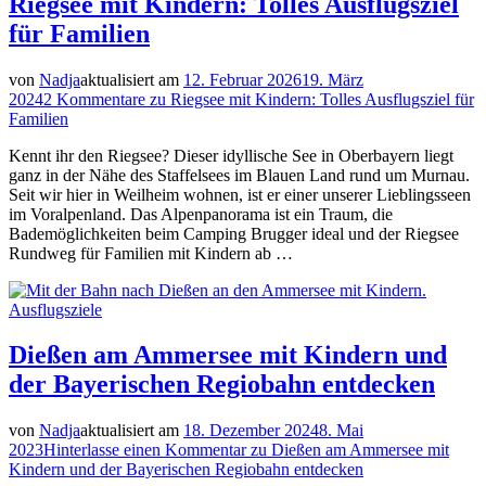
Riegsee mit Kindern: Tolles Ausflugsziel
für Familien
von
Nadja
aktualisiert am
12. Februar 2026
19. März
2024
2 Kommentare
zu Riegsee mit Kindern: Tolles Ausflugsziel für
Familien
Kennt ihr den Riegsee? Dieser idyllische See in Oberbayern liegt
ganz in der Nähe des Staffelsees im Blauen Land rund um Murnau.
Seit wir hier in Weilheim wohnen, ist er einer unserer Lieblingsseen
im Voralpenland. Das Alpenpanorama ist ein Traum, die
Bademöglichkeiten beim Camping Brugger ideal und der Riegsee
Rundweg für Familien mit Kindern ab …
Ausflugsziele
Dießen am Ammersee mit Kindern und
der Bayerischen Regiobahn entdecken
von
Nadja
aktualisiert am
18. Dezember 2024
8. Mai
2023
Hinterlasse einen Kommentar
zu Dießen am Ammersee mit
Kindern und der Bayerischen Regiobahn entdecken