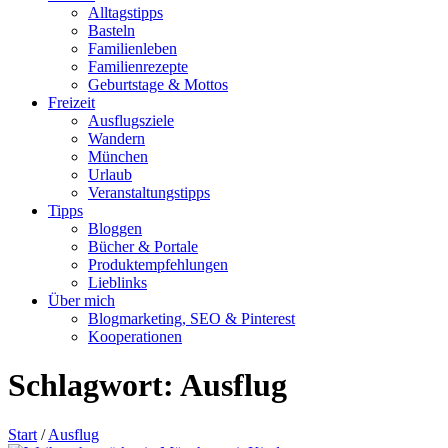
Alltagstipps
Basteln
Familienleben
Familienrezepte
Geburtstage & Mottos
Freizeit
Ausflugsziele
Wandern
München
Urlaub
Veranstaltungstipps
Tipps
Bloggen
Bücher & Portale
Produktempfehlungen
Lieblinks
Über mich
Blogmarketing, SEO & Pinterest
Kooperationen
Schlagwort:
Ausflug
Start
/
Ausflug