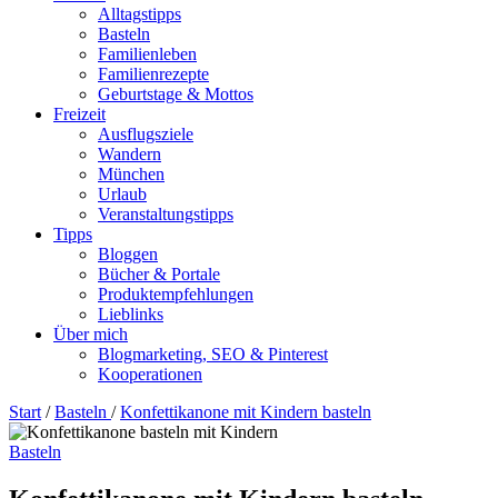
Alltagstipps
Basteln
Familienleben
Familienrezepte
Geburtstage & Mottos
Freizeit
Ausflugsziele
Wandern
München
Urlaub
Veranstaltungstipps
Tipps
Bloggen
Bücher & Portale
Produktempfehlungen
Lieblinks
Über mich
Blogmarketing, SEO & Pinterest
Kooperationen
Start
/
Basteln
/
Konfettikanone mit Kindern basteln
Basteln