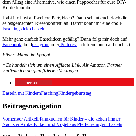
dem Alltag eine Alternative, wie einen Pappbecher für eure DIY-
Konfettibombe.
Habt ihr Lust auf weitere Partyideen? Dann schaut euch doch die
selbstgemachten Riesenkonfetti an. Damit könnt ihr eine coole
Faschingsdeko basteln
.
Mehr ganz einfach Bastelideen gefällig? Dann folgt mir doch auf
Facebook
, bei I
nstagram
oder
Pinterest
. Ich freue mich auf euch :-).
Bilder: Mama im Spagat
* Es handelt sich um einen Affiliate-Link. Als Amazon-Partner
verdiene ich an qualifizierten Verkäufen.
merken
2840
Basteln mit Kindern
Fasching
Kindergeburtstag
Beitragsnavigation
Vorheriger Artikel
Pfannkuchen für Kinder – die gehen immer!
Nächster Artikel
Küken und Vögel aus Pfeifenreinigern basteln