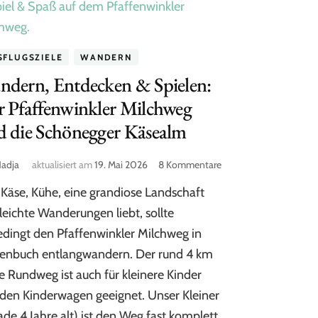
SFLUGSZIELE
WANDERN
ndern, Entdecken & Spielen:
 Pfaffenwinkler Milchweg
d die Schönegger Käsealm
zu
adja
aktualisiert am
19. Mai 2026
8 Kommentare
Wandern,
Käse, Kühe, eine grandiose Landschaft
Entdecken
&
leichte Wanderungen liebt, sollte
Spielen:
dingt den Pfaffenwinkler Milchweg in
Der
enbuch entlangwandern. Der rund 4 km
Pfaffenwinkler
Milchweg
e Rundweg ist auch für kleinere Kinder
und
den Kinderwagen geeignet. Unser Kleiner
die
Schönegger
ade 4 Jahre alt) ist den Weg fast komplett