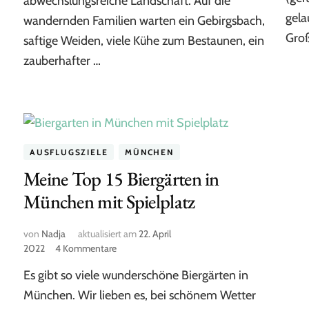
abwechslungsreiche Landschaft. Auf die
Bad
gela
wandernden Familien warten ein Gebirgsbach,
Kohlgrub
Groß
saftige Weiden, viele Kühe zum Bestaunen, ein
(Ammergau
Alpen)
zauberhafter …
AUSFLUGSZIELE
MÜNCHEN
Meine Top 15 Biergärten in
München mit Spielplatz
von
Nadja
aktualisiert am
22. April
zu
2022
4 Kommentare
Meine
Es gibt so viele wunderschöne Biergärten in
Top
15
München. Wir lieben es, bei schönem Wetter
Biergärten