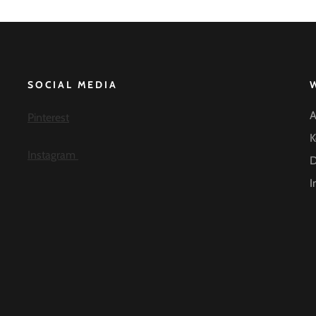
SOCIAL MEDIA
A
Pinterest
K
Instagram
D
I