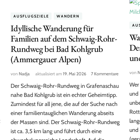
AUSFLUGSZIELE
WANDERN
Idyllische Wanderung für
AU
Wa
Familien auf dem Schwaig-Rohr-
Der
Rundweg bei Bad Kohlgrub
un
(Ammergauer Alpen)
zu
von
N
zu
von
Nadja
aktualisiert am
19. Mai 2026
7 Kommentare
Staffelsee
Idyllische
Wer 
mit
Der Schwaig-Rohr-Rundweg in Grafenaschau
Wanderung
Kindern:
für
und 
nahe Bad Kohlgrub ist ein echter Geheimtipp.
Unsere
Familien
unbe
Zumindest für all jene, die auf der Suche nach
Tipps
auf
Rott
und
einer familientauglichen Wanderung abseits
dem
Ausflugsziele
Schwaig-
t
lang
der Massen sind. Der Schwaig-Rohr-Rundweg
für
Rohr-
und 
ist ca. 3,5 km lang und führt durch eine
Familien
Rundweg
(ger
bei