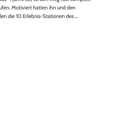
Käsealm
ufen. Motiviert hatten ihn und den
en die 10 Erlebnis-Stationen des …
er