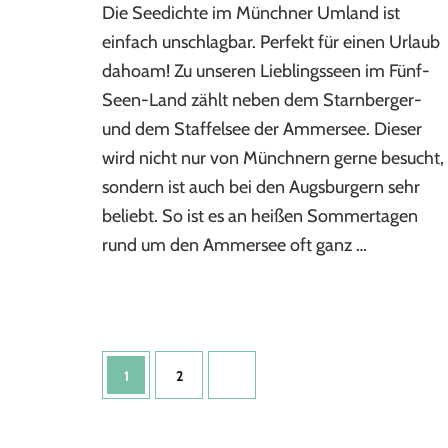
Die Seedichte im Münchner Umland ist
Ausflug
zum
einfach unschlagbar. Perfekt für einen Urlaub
Ammersee
dahoam! Zu unseren Lieblingsseen im Fünf-
&
Seen-Land zählt neben dem Starnberger-
idyllisch
Einkehren
und dem Staffelsee der Ammersee. Dieser
im
wird nicht nur von Münchnern gerne besucht,
Hof-
Biergarten
sondern ist auch bei den Augsburgern sehr
beliebt. So ist es an heißen Sommertagen
rund um den Ammersee oft ganz …
Seitennummerierung
Seite
Seite
1
2
der
Beiträge