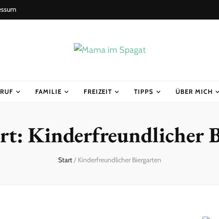
essum
ERUF
FAMILIE
FREIZEIT
TIPPS
ÜBER MICH
rt:
Kinderfreundlicher B
Start
/
Kinderfreundlicher Biergarten