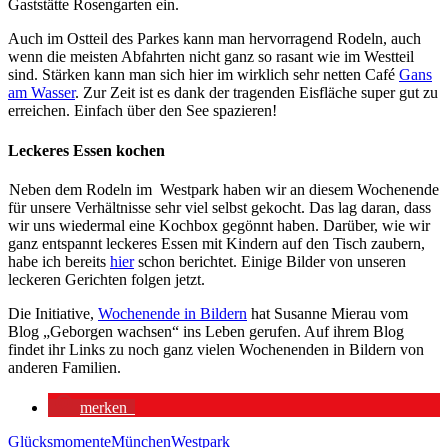
Gaststätte Rosengarten ein.
Auch im Ostteil des Parkes kann man hervorragend Rodeln, auch
wenn die meisten Abfahrten nicht ganz so rasant wie im Westteil
sind. Stärken kann man sich hier im wirklich sehr netten Café
Gans
am Wasser
. Zur Zeit ist es dank der tragenden Eisfläche super gut zu
erreichen. Einfach über den See spazieren!
Leckeres Essen kochen
Neben dem Rodeln im Westpark haben wir an diesem Wochenende
für unsere Verhältnisse sehr viel selbst gekocht. Das lag daran, dass
wir uns wiedermal eine Kochbox gegönnt haben. Darüber, wie wir
ganz entspannt leckeres Essen mit Kindern auf den Tisch zaubern,
habe ich bereits
hier
schon berichtet. Einige Bilder von unseren
leckeren Gerichten folgen jetzt.
Die Initiative,
Wochenende in Bildern
hat Susanne Mierau vom
Blog „Geborgen wachsen“ ins Leben gerufen. Auf ihrem Blog
findet ihr Links zu noch ganz vielen Wochenenden in Bildern von
anderen Familien.
merken
Glücksmomente
München
Westpark