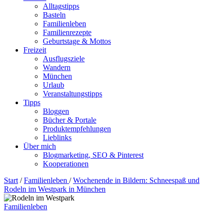
Alltagstipps
Basteln
Familienleben
Familienrezepte
Geburtstage & Mottos
Freizeit
Ausflugsziele
Wandern
München
Urlaub
Veranstaltungstipps
Tipps
Bloggen
Bücher & Portale
Produktempfehlungen
Lieblinks
Über mich
Blogmarketing, SEO & Pinterest
Kooperationen
Start
/
Familienleben
/
Wochenende in Bildern: Schneespaß und
Rodeln im Westpark in München
Familienleben