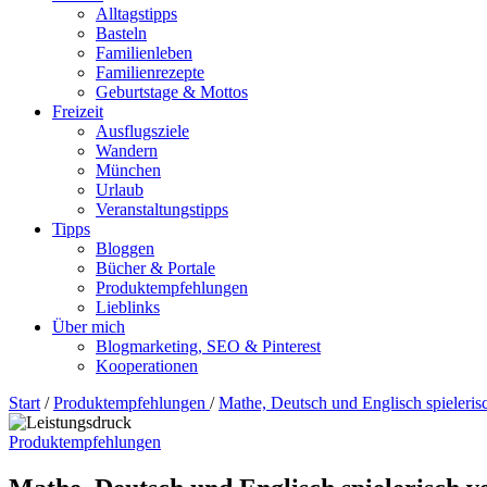
Alltagstipps
Basteln
Familienleben
Familienrezepte
Geburtstage & Mottos
Freizeit
Ausflugsziele
Wandern
München
Urlaub
Veranstaltungstipps
Tipps
Bloggen
Bücher & Portale
Produktempfehlungen
Lieblinks
Über mich
Blogmarketing, SEO & Pinterest
Kooperationen
Start
/
Produktempfehlungen
/
Mathe, Deutsch und Englisch spieleris
Produktempfehlungen