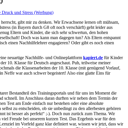
)
ne Druck und Stress (Werbung)
s herrscht, gibt mir zu denken. Wir Erwachsene lernen oft mühsam,
ress (in Bayern durch G8 oft noch verschärft) geht leider aus
enug Eltern und Kinder, die sich sehr schwertun, den hohen
e Gesellschaft! Doch was kann man dagegen tun? Als Eltern entspannt
nisch einen Nachhilfelehrer engagieren? Oder gibt es noch einen
ne neuartige Nachhilfe- und Onlineplattform
kapiert.de
für Kinder
 der 10. Klasse für Deutsch angeschaut. Puh, teilweise meiner
ochmals die Klassenarbeiten der 10. Klasse (mit genügend Vorlauf,
n Neffe war auch schwer begeistert! Also eine glatte Eins für
ntarer Bestandteil des Trainingsportals und für uns im Moment die
und schnell. Im Anschluss daran durften wir neben dem Termin der
inen Test am Ende einfach nur bestehen oder eine absolute
selbst zu entscheiden, ob sie unbedingt zu den allerbesten gehören
nnt ist besser als perfekt“ ;-). Doch nun zurück zum Thema. Wir
en viel Freude bei unserem kurzen Test. Das Ergebnis war für den
nziel im Vorfeld ganz klar definiert war, wissen wir jetzt, dass wir