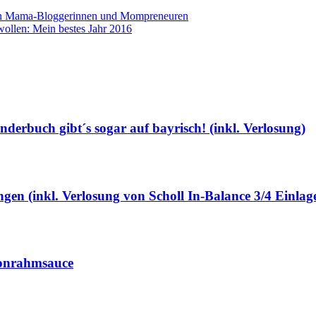
 von Mama-Bloggerinnen und Mompreneuren
wollen: Mein bestes Jahr 2016
inderbuch gibt´s sogar auf bayrisch! (inkl. Verlosung)
en (inkl. Verlosung von Scholl In-Balance 3/4 Einlag
nonrahmsauce