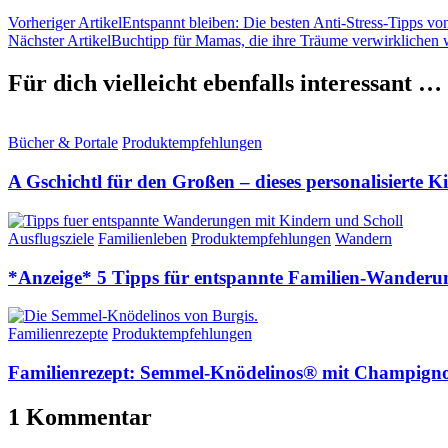
Vorheriger Artikel
Entspannt bleiben: Die besten Anti-Stress-Tipps
Nächster Artikel
Buchtipp für Mamas, die ihre Träume verwirklichen 
Für dich vielleicht ebenfalls interessant …
Bücher & Portale
Produktempfehlungen
A Gschichtl für den Großen – dieses personalisierte K
Ausflugsziele
Familienleben
Produktempfehlungen
Wandern
*Anzeige* 5 Tipps für entspannte Familien-Wanderung
Familienrezepte
Produktempfehlungen
Familienrezept: Semmel-Knödelinos® mit Champig
1 Kommentar