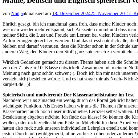
Mathe, Deutsch und Englisch spielerisch v
von
Nadja
aktualisiert am
18. Dezember 2024
25. November 2015
1 K
Ehrlich gesagt, bin ich manchmal ganz froh, dass meine Kinder noch 
wie man wieder mehr entspannt, sich Auszeiten nimmt und dass man nu
meiner Sicht, die Lust und Freude am Lernen bei vielen Kindern verl
Anforderungen gerecht zu werden. Und das stresst natürlich alle, die
bleiben und darauf vertrauen, dass die Kinder schon in der Schule zur
anderen Weg, den Kindern den Stoff ganz spielerisch zu vermitteln –
Wirklich Gedanken gemacht zu diesem Thema haben sich die Schulbu
von der 7. bis zur 10. Klasse entwickelt. Zusammen mit meinem Neffen
Meinung nach ganz schön schwer ;-). Doch ich bin mir nach unserem g
versteht sich) bestehen würde. Und es hat sogar mir als Noch- Nicht-
karpiert.de ;-)!
Spielerisch und motivierend: Der Klassenarbeitstrainer im Test
Nachdem wir uns zunächst ein wenig durch das Portal geklickt hatten
wichtigste Funktion. Als Erstes haben wir uns die Themen für unseren
Klassenarbeit auch noch unser individuelles Lernziel selbst wählen. 
Bestleistung abgeben möchte. Ich finde das klasse! So können die Kin
wollen, oder nicht vielleicht ein Platz im Mittelfeld für diese Arbe
hatten also ruck zuck unseren individuellen Lehrplan erstellt und kon
ersten Durchlauf (wohlgemerkt, ohne vorher zu üben oder zu lernen!) a