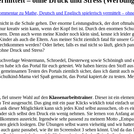
ermittelt ‒ ohne Druck und Stress (Werbung
ommentar
zu Mathe, Deutsch und Englisch spielerisch vermittelt ‒ oh
nicht in die Schule gehen. Der enorme Leistungsdruck, der dort oftmal
r kreativ sein kann, wenn der Kopf frei ist. Durch den enormen Schulst
oren. Denn auch wenn meine Kinder noch klein sind, kenne ich leider g
 Kinder als auch die Eltern. Aus meiner Sicht ziemlich fatal für unser
echtkommen werden? Oder lieber, falls es mal nicht so läuft, gleich pa
 ohne Druck und Stress?
chverlage Westermann, Schroedel, Diesterweg sowie Schöningh und ei
 habe ich das Portal für euch getestet. Wir haben hierzu den Stoff aus
emeinsamen Testen des Portals ziemlich sicher, dass ich damit auch n
Schulkind-Mama viel Spaß gemacht, das Portal kapiert.de zu testen. Mei
, fiel unsere Wahl auf den
Klassenarbeitstrainer
. Dieser ist ein eleme
 Test ausgesucht. Das ging mit ein paar Klicks wirklich total einfach 
Dank dieser Möglichkeit kann sich jedes Kind selbst aussuchen, ob es e
der sich selbst den Druck ein wenig nehmen. Sie lernen von Anfang an 
it vollkommen ausreicht. Irgendwie sehr passend zu meinem Motto „Entspa
nten gleich loslegen. Die Übungen selbst waren vielseitig und wir hatt
uch ganz passabel, wie ihr im Screenshot 3 sehen könnt. Und da das Ler