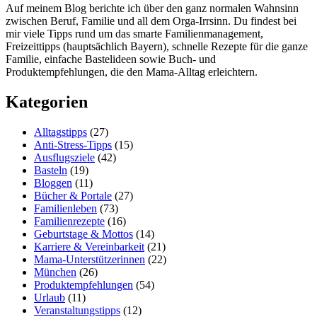
Auf meinem Blog berichte ich über den ganz normalen Wahnsinn
zwischen Beruf, Familie und all dem Orga-Irrsinn. Du findest bei
mir viele Tipps rund um das smarte Familienmanagement,
Freizeittipps (hauptsächlich Bayern), schnelle Rezepte für die ganze
Familie, einfache Bastelideen sowie Buch- und
Produktempfehlungen, die den Mama-Alltag erleichtern.
Kategorien
Alltagstipps
(27)
Anti-Stress-Tipps
(15)
Ausflugsziele
(42)
Basteln
(19)
Bloggen
(11)
Bücher & Portale
(27)
Familienleben
(73)
Familienrezepte
(16)
Geburtstage & Mottos
(14)
Karriere & Vereinbarkeit
(21)
Mama-Unterstützerinnen
(22)
München
(26)
Produktempfehlungen
(54)
Urlaub
(11)
Veranstaltungstipps
(12)