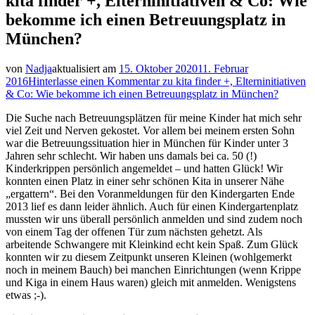
kita finder +, Elterninitiativen & Co: Wie
bekomme ich einen Betreuungsplatz in
München?
von
Nadja
aktualisiert am
15. Oktober 2020
11. Februar
2016
Hinterlasse einen Kommentar
zu kita finder +, Elterninitiativen
& Co: Wie bekomme ich einen Betreuungsplatz in München?
Die Suche nach Betreuungsplätzen für meine Kinder hat mich sehr
viel Zeit und Nerven gekostet. Vor allem bei meinem ersten Sohn
war die Betreuungssituation hier in München für Kinder unter 3
Jahren sehr schlecht. Wir haben uns damals bei ca. 50 (!)
Kinderkrippen persönlich angemeldet – und hatten Glück! Wir
konnten einen Platz in einer sehr schönen Kita in unserer Nähe
„ergattern“.
Bei den Voranmeldungen für den Kindergarten Ende
2013 lief es dann leider ähnlich. Auch für einen Kindergartenplatz
mussten wir uns überall persönlich anmelden und sind zudem noch
von einem Tag der offenen Tür zum nächsten gehetzt. Als
arbeitende Schwangere mit Kleinkind echt kein Spaß. Zum Glück
konnten wir zu diesem Zeitpunkt unseren Kleinen (wohlgemerkt
noch in meinem Bauch) bei manchen Einrichtungen (wenn Krippe
und Kiga in einem Haus waren) gleich mit anmelden. Wenigstens
etwas ;-).