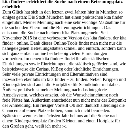
kita finder+ erleichtert die Suche nach einem Betreuungsplatz
erheblich
Zum Glück hat sich in den letzten zwei Jahren hier in München so
einiges getan: Die Stadt München hat einen praktischen kita finder
eingeführt. Meiner Meinung nach eine sehr wichtige Maßnahme für
die suchenden Eltern und die Betreuungseinrichtungen. Das
entspannt die Suche nach einem Kita Platz ungemein. Seit
November 2015 ist eine verbesserte Version des kita finders, der kita
finder+ online. Dank dieses Online-Tools findet man nicht nur die
nahegelegenen Betreuungsstätten schnell und einfach, sondern kann
sich ganz einfach online bei beliebig vielen Einrichtungen
vormerken. Im neuen kita finder+ findet ihr alle städtischen
Einrichtungen sowie Einrichtungen, die städtisch gefördert sind, wie
beispielsweise die Caritas, KiBeg oder kirchliche Einrichtungen.
Sehr viele private Einrichtungen und Elterninitiativen sind
inzwischen ebenfalls im kita finder + zu finden. Neben Krippen und
Kindergärten sind auch die Hortplätze für Schulkinder mit dabei.
Äußerst praktisch ist meiner Meinung nach das integrierte
Ampelsystem, welches anzeigt, ob die Wunscheinrichtung noch
freie Plätze hat. Außerdem entscheidet nun nicht mehr der Zeitpunkt
der Anmeldung. Ein riesiger Vorteil! Ob sich dadurch allerdings die
Chancen auf einen Platz erhöhen, kann ich nicht beurteilen.
Spätestens wenn es im nächsten Jahr bei uns auf die Suche nach
einem Kindergartenplatz für den Kleinen und einen Hortplatz für
den Großen geht, weiß ich mehr ;-).