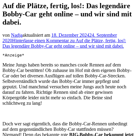
Auf die Plätze, fertig, los!: Das legendäre
Bobby-Car geht online – und wir sind mit
dabei.
von
Nadja
aktualisiert am
18. Dezember 2024
24. September
2020
Hinterlasse einen Kommentar
zu Auf die Plätze, fertig, los!:
Das legendäre Bobby-Car geht online – und wir sind mit dabei.
*Anzeige*
Meine Jungs haben bereits so manches coole Rennen auf dem
Bobby-Car bestritten! Ob zuhause im Hof mit dem eigenen Bobby-
Car oder bei diversen Ausflügen auf tollen Bobby-Car-Strecken.
Selbstverständlich wurde das Bobby-Car immer gepflegt und
geputzt. Und manchmal versuchen meine Jungs auch heute noch
darauf zu fahren. Richtige Rennen sind ab einer gewissen
Körpergröße leider nicht mehr so einfach. Die Beine sind
schlichtweg zu lang!
Doch wer sagt eigentlich, dass die Bobby-Car-Rennen unbedingt
auf dem gegenständlichen Bobby-Car stattfinden müssen?
Niemand! Denn das bekannte rote
BIG-Bobby-Car bekommt jetzt