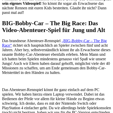
sein eigenes Videospiel!
So könnt ihr sogar als Erwachsene das
nächste Rennen mit euren Kids bestreiten. Glaubt ihr nicht? Dann
passt mal auf!
BIG-Bobby-Car – The Big Race: Das
Video-Abenteuer-Spiel für Jung und Alt
Das brandneue Abenteuer-Rennspiel
„BIG-Bobby-Car – The Big
Race“
richtet sich hauptsächlich an Spieler zwischen fünf und acht
Jahren. Aber hey, selbstverständlich könnt ihr als Erwachsene dieses
rasante Bobby-Car-Abenteuer ebenfalls erleben. Mein Mann und
ich hatten beim Spielen mindestens genauso viel Spaß wie unsere
Jungs! Auch wir Eltern haben darauf gehofft, möglichst viele der 40
Missionen zu schaffen, um am Ende gemeinsam den Bobby-Car-
Meistertitel in den Händen zu halten.
Das Abenteuer-Rennspiel könnt ihr ganz einfach auf dem PC
spielen. Wir haben hierzu einen Laptop verwendet. Dabei ist das
Bedienen der Pfeile vor allem für kleine Hände zu Beginn etwas
schwierig. Ich denke, dass es mit der Nintendo Switch oder
PlayStation 4 einfacher geht. Da wir allerdings beide Spielekonsolen
(noch) nicht besitzen, haben wir uns für die PC-Version entschieden.