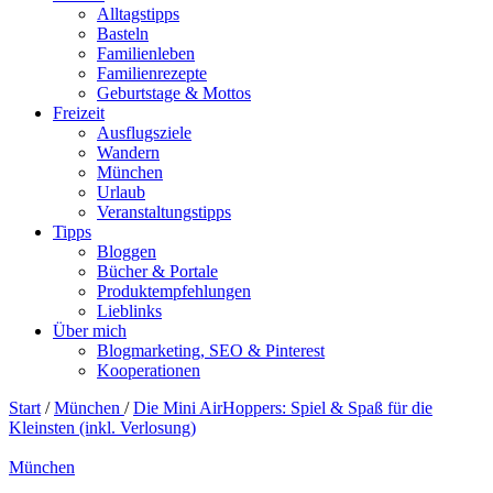
Alltagstipps
Basteln
Familienleben
Familienrezepte
Geburtstage & Mottos
Freizeit
Ausflugsziele
Wandern
München
Urlaub
Veranstaltungstipps
Tipps
Bloggen
Bücher & Portale
Produktempfehlungen
Lieblinks
Über mich
Blogmarketing, SEO & Pinterest
Kooperationen
Start
/
München
/
Die Mini AirHoppers: Spiel & Spaß für die
Kleinsten (inkl. Verlosung)
München