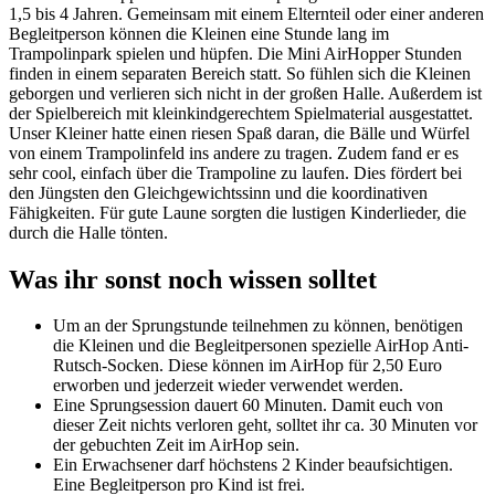
1,5 bis 4 Jahren. Gemeinsam mit einem Elternteil oder einer anderen
Begleitperson können die Kleinen eine Stunde lang im
Trampolinpark spielen und hüpfen. Die Mini AirHopper Stunden
finden in einem separaten Bereich statt. So fühlen sich die Kleinen
geborgen und verlieren sich nicht in der großen Halle. Außerdem ist
der Spielbereich mit kleinkindgerechtem Spielmaterial ausgestattet.
Unser Kleiner hatte einen riesen Spaß daran, die Bälle und Würfel
von einem Trampolinfeld ins andere zu tragen. Zudem fand er es
sehr cool, einfach über die Trampoline zu laufen. Dies fördert bei
den Jüngsten den Gleichgewichtssinn und die koordinativen
Fähigkeiten. Für gute Laune sorgten die lustigen Kinderlieder, die
durch die Halle tönten.
Was ihr sonst noch wissen solltet
Um an der Sprungstunde teilnehmen zu können, benötigen
die Kleinen und die Begleitpersonen spezielle AirHop Anti-
Rutsch-Socken. Diese können im AirHop für 2,50 Euro
erworben und jederzeit wieder verwendet werden.
Eine Sprungsession dauert 60 Minuten. Damit euch von
dieser Zeit nichts verloren geht, solltet ihr ca. 30 Minuten vor
der gebuchten Zeit im AirHop sein.
Ein Erwachsener darf höchstens 2 Kinder beaufsichtigen.
Eine Begleitperson pro Kind ist frei.