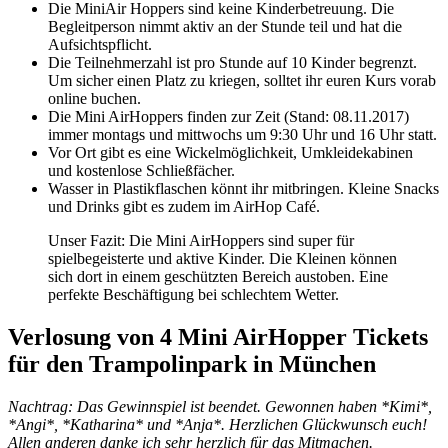
Die MiniAir Hoppers sind keine Kinderbetreuung. Die
Begleitperson nimmt aktiv an der Stunde teil und hat die
Aufsichtspflicht.
Die Teilnehmerzahl ist pro Stunde auf 10 Kinder begrenzt.
Um sicher einen Platz zu kriegen, solltet ihr euren Kurs vorab
online buchen.
Die Mini AirHoppers finden zur Zeit (Stand: 08.11.2017)
immer montags und mittwochs um 9:30 Uhr und 16 Uhr statt.
Vor Ort gibt es eine Wickelmöglichkeit, Umkleidekabinen
und kostenlose Schließfächer.
Wasser in Plastikflaschen könnt ihr mitbringen. Kleine Snacks
und Drinks gibt es zudem im AirHop Café.
Unser Fazit: Die Mini AirHoppers sind super für
spielbegeisterte und aktive Kinder. Die Kleinen können
sich dort in einem geschützten Bereich austoben. Eine
perfekte Beschäftigung bei schlechtem Wetter.
Verlosung von 4 Mini AirHopper Tickets
für den Trampolinpark in München
Nachtrag: Das Gewinnspiel ist beendet. Gewonnen haben *Kimi*,
*Angi*, *Katharina* und *Anja*. Herzlichen Glückwunsch euch!
Allen anderen danke ich sehr herzlich für das Mitmachen.