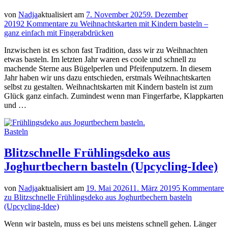
von
Nadja
aktualisiert am
7. November 2025
9. Dezember
2019
2 Kommentare
zu Weihnachtskarten mit Kindern basteln –
ganz einfach mit Fingerabdrücken
Inzwischen ist es schon fast Tradition, dass wir zu Weihnachten
etwas basteln. Im letzten Jahr waren es coole und schnell zu
machende Sterne aus Bügelperlen und Pfeifenputzern. In diesem
Jahr haben wir uns dazu entschieden, erstmals Weihnachtskarten
selbst zu gestalten. Weihnachtskarten mit Kindern basteln ist zum
Glück ganz einfach. Zumindest wenn man Fingerfarbe, Klappkarten
und …
Basteln
Blitzschnelle Frühlingsdeko aus
Joghurtbechern basteln (Upcycling-Idee)
von
Nadja
aktualisiert am
19. Mai 2026
11. März 2019
5 Kommentare
zu Blitzschnelle Frühlingsdeko aus Joghurtbechern basteln
(Upcycling-Idee)
Wenn wir basteln, muss es bei uns meistens schnell gehen. Länger