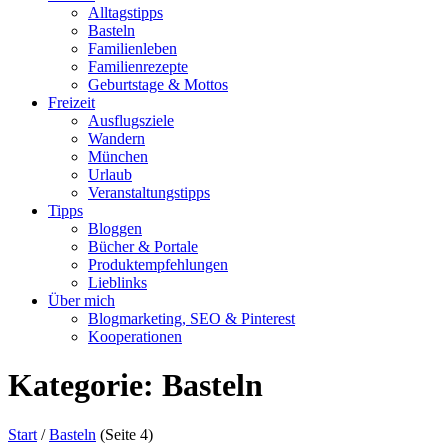
Alltagstipps
Basteln
Familienleben
Familienrezepte
Geburtstage & Mottos
Freizeit
Ausflugsziele
Wandern
München
Urlaub
Veranstaltungstipps
Tipps
Bloggen
Bücher & Portale
Produktempfehlungen
Lieblinks
Über mich
Blogmarketing, SEO & Pinterest
Kooperationen
Kategorie:
Basteln
Start
/
Basteln
(Seite 4)