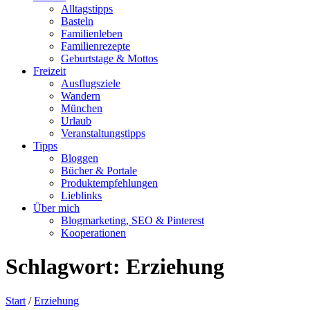
Alltagstipps
Basteln
Familienleben
Familienrezepte
Geburtstage & Mottos
Freizeit
Ausflugsziele
Wandern
München
Urlaub
Veranstaltungstipps
Tipps
Bloggen
Bücher & Portale
Produktempfehlungen
Lieblinks
Über mich
Blogmarketing, SEO & Pinterest
Kooperationen
Schlagwort:
Erziehung
Start
/
Erziehung