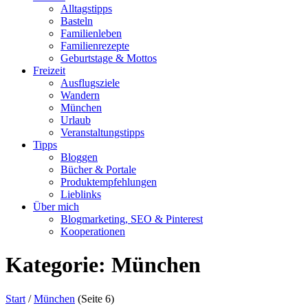
Alltagstipps
Basteln
Familienleben
Familienrezepte
Geburtstage & Mottos
Freizeit
Ausflugsziele
Wandern
München
Urlaub
Veranstaltungstipps
Tipps
Bloggen
Bücher & Portale
Produktempfehlungen
Lieblinks
Über mich
Blogmarketing, SEO & Pinterest
Kooperationen
Kategorie:
München
Start
/
München
(Seite 6)