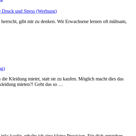
ne Druck und Stress (Werbung)
s herrscht, gibt mir zu denken. Wir Erwachsene lernen oft mühsam,
ng)
 die Kleidung mietet, statt sie zu kaufen. Möglich macht dies das
rkleidung mieten?! Geht das so …
nks kaufst, erhalte ich eine kleine Provision. Für dich entstehen