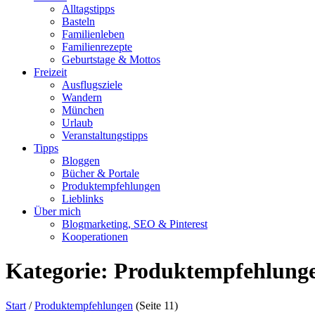
Alltagstipps
Basteln
Familienleben
Familienrezepte
Geburtstage & Mottos
Freizeit
Ausflugsziele
Wandern
München
Urlaub
Veranstaltungstipps
Tipps
Bloggen
Bücher & Portale
Produktempfehlungen
Lieblinks
Über mich
Blogmarketing, SEO & Pinterest
Kooperationen
Kategorie:
Produktempfehlung
Start
/
Produktempfehlungen
(Seite 11)