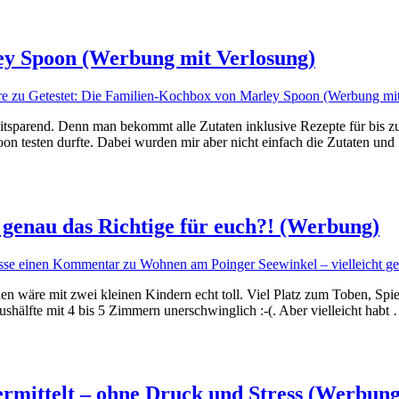
ey Spoon (Werbung mit Verlosung)
re
zu Getestet: Die Familien-Kochbox von Marley Spoon (Werbung mit
eitsparend. Denn man bekommt alle Zutaten inklusive Rezepte für bis z
on testen durfte. Dabei wurden mir aber nicht einfach die Zutaten un
 genau das Richtige für euch?! (Werbung)
asse einen Kommentar
zu Wohnen am Poinger Seewinkel – vielleicht ge
äre mit zwei kleinen Kindern echt toll. Viel Platz zum Toben, Spiele
hälfte mit 4 bis 5 Zimmern unerschwinglich :-(. Aber vielleicht habt
ermittelt ‒ ohne Druck und Stress (Werbung