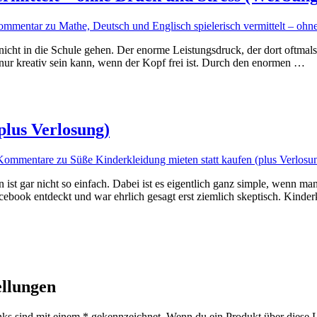
ommentar
zu Mathe, Deutsch und Englisch spielerisch vermittelt ‒ oh
nicht in die Schule gehen. Der enorme Leistungsdruck, der dort oftmal
ur kreativ sein kann, wenn der Kopf frei ist. Durch den enormen …
plus Verlosung)
Kommentare
zu Süße Kinderkleidung mieten statt kaufen (plus Verlosu
 ist gar nicht so einfach. Dabei ist es eigentlich ganz simple, wenn man
cebook entdeckt und war ehrlich gesagt erst ziemlich skeptisch. Kinde
ellungen
inks sind mit einem * gekennzeichnet. Wenn du ein Produkt über diese Li