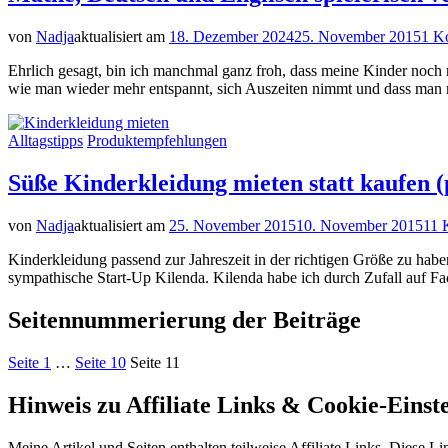
von
Nadja
aktualisiert am
18. Dezember 2024
25. November 2015
1 K
Ehrlich gesagt, bin ich manchmal ganz froh, dass meine Kinder noch 
wie man wieder mehr entspannt, sich Auszeiten nimmt und dass man n
Alltagstipps
Produktempfehlungen
Süße Kinderkleidung mieten statt kaufen (
von
Nadja
aktualisiert am
25. November 2015
10. November 2015
11 
Kinderkleidung passend zur Jahreszeit in der richtigen Größe zu haben
sympathische Start-Up Kilenda. Kilenda habe ich durch Zufall auf Fa
Seitennummerierung der Beiträge
Seite
1
…
Seite
10
Seite
11
Hinweis zu Affiliate Links & Cookie-Einst
Meine Artikel und Seiten enthalten teilweise Affiliate Links. Diese L