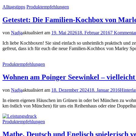
Alltagstipps
Produktempfehlungen
Getestet: Die Familien-Kochbox von Marl
von
Nadja
aktualisiert am
19. Mai 2026
18. Februar 2016
7 Kommenta
Ich liebe Kochboxen! Sie sind einfach so unheimlich praktisch und z
gefreut, dass ich für euch die neue Familien-Kochbox von Marley Spo
Produktempfehlungen
Wohnen am Poinger Seewinkel – vielleicht
von
Nadja
aktualisiert am
18. Dezember 2024
18. Januar 2016
Hinterl
In einem eigenen Häuschen im Grünen in oder bei München zu wohnen w
km östlich von München) für uns ein Reihenhaus oder eine Doppelhaus
Produktempfehlungen
Mathe, Deutsch und Englisch spielerisch v